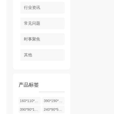
行业资讯
常见问题
时事聚焦
其他
产品标签
160*110*53斜面砖
390*190*190空心砖
390*90*190空心砖
240*90*53实心砖