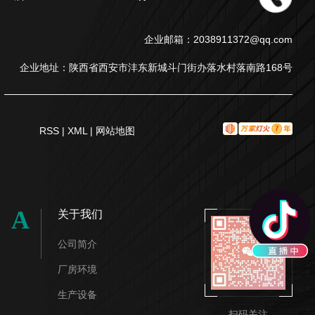
企业邮箱：2038911372@qq.com
企业地址：陕西省西安市沣东新城斗门街办落水村落南路168号
RSS
|
XML
|
网站地图
A
关于我们
公司简介
厂房环境
生产设备
扫码关注