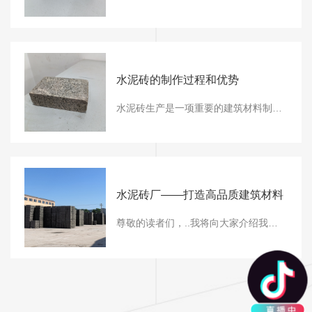
水泥砖的制作过程和优势
水泥砖生产是一项重要的建筑材料制造工艺，让我们来了解一下它的制作过程和优势。水泥砖，也被称为混凝土砖，是由水泥、砂、骨料和水按照一定比例混合制成的块状建筑材料。以下是水泥砖生产的一般过程：1. 原材料准备：水泥、砂、骨料等原材料被按照一定比例计量，并进行筛选和搅拌，以..质量和均匀性。2. 混合和制备：原材料被混合在一
水泥砖厂——打造高品质建筑材料
尊敬的读者们，..我将向大家介绍我们的水泥砖厂，这是一个致力于生产高品质建筑材料的专业工厂。我们深知在建筑行业中，..的原材料是..工程质量和持久性的基础。因此，我们始终坚持追求卓越，为您提供..的水泥砖产品。首先，让我们来谈谈我们的制造工艺。我们的水泥砖厂采用..的设备和技术，结合严格的质量控制程序，..每一块水泥砖