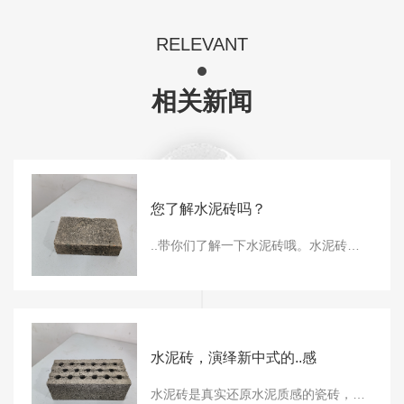
RELEVANT
相关新闻
您了解水泥砖吗？
..带你们了解一下水泥砖哦。水泥砖是指利用粉煤灰、煤矸石、尾矿渣、天然砂、海涂泥等（以上原料的一种或数种）作为主要原料，用水泥或者水泥浆做凝固剂，不经高温煅烧而制造的一种新型墙体材料称之为水泥砖。水泥砖自重较轻，强度较高，无需烧制，用电厂的污染物粉煤灰和石粉、天然砂、海涂泥做材料，比较环保，国家已经在大力推广。该产品符
水泥砖，演绎新中式的..感
水泥砖是真实还原水泥质感的瓷砖，属于仿古砖的品类之一。水泥砖传达的是一种粗犷、简朴却又不失..和细腻的感觉。由于水泥砖的多元、混搭、风格多样化等特点，深受设计师的宠爱，被广泛应用于别墅住宅、艺术文创、公共空间、商业空间、酒店等不同空间场合，具有特色和设计感强的空间都适合采用此类产品。01：材料性能及特征水泥砖属于仿古砖