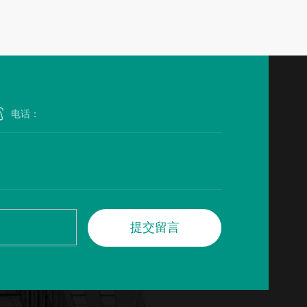
提
交
留
言